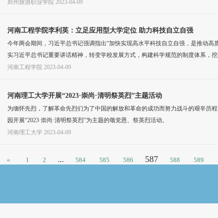
郑州旅游职业学院
2023-04-09
河南工程学院李利英：立足应用型大学定位 助力科技自立自强
今年两会期间，习近平总书记强调指出“加快实现高水平科技自立自强，是推动高
实习近平总书记重要讲话精神，转变学校发展方式，构建科学规范的制度体系，挖
河南工程学院
2023-04-09
河南理工大学开展“2023·崇尚·清明祭英烈”主题活动
为缅怀先烈，了解革命先烈们为了中国的解放和革命的成功而努力战斗的艰辛历程
园开展“2023·崇尚·清明祭英烈”为主题的颂党恩、祭英烈活动。
河南理工大学
2023-04-09
587
...
«
1
2
584
585
586
588
589