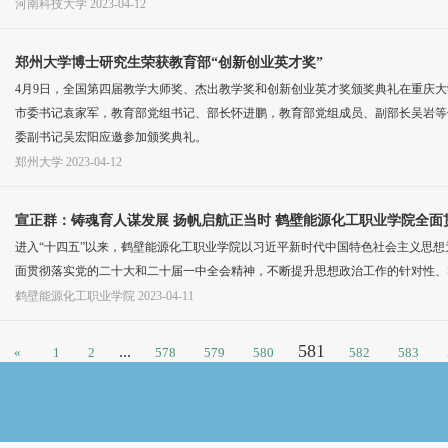
河南科技大学
2023-04-12
郑州大学博士研究生荣获教育部“创新创业英才奖”
4月9日，全国第四届教学大师奖、杰出教学奖和创新创业英才奖颁奖典礼在重庆大
市委书记袁家军，教育部党组书记、部长怀进鹏，教育部党组成员、副部长吴岩等
委副书记吴宏阳应邀参加颁奖典礼。
郑州大学
2023-04-12
宣正群：铸魂育人谋发展 扬帆启航正当时 鹤壁能源化工职业学院全
进入“十四五”以来，鹤壁能源化工职业学院以习近平新时代中国特色社会主义思
面贯彻落实党的二十大和二十届一中全会精神，不断提升思想政治工作的针对性、
鹤壁能源化工职业学院
2023-04-11
581
...
«
1
2
578
579
580
582
583