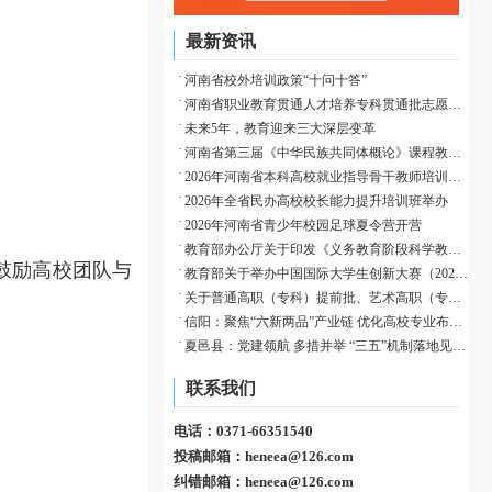
最新资讯
河南省校外培训政策“十问十答”
河南省职业教育贯通人才培养专科贯通批志愿填报温馨提示
未来5年，教育迎来三大深层变革
河南省第三届《中华民族共同体概论》课程教学展示活动成功举办
2026年河南省本科高校就业指导骨干教师培训班举办
2026年全省民办高校校长能力提升培训班举办
2026年河南省青少年校园足球夏令营开营
教育部办公厅关于印发《义务教育阶段科学教育“做中学”领航行动指南》的通知
鼓励高校团队与
教育部关于举办中国国际大学生创新大赛（2026）的通知
关于普通高职（专科）提前批、艺术高职（专科）批和体育高职（专科）批征集志愿的通知
信阳：聚焦“六新两品”产业链 优化高校专业布局赋能归雁育才
夏邑县：党建领航 多措并举 “三五”机制落地见效织密校园安全防护网
联系我们
电话：0371-66351540
投稿邮箱：heneea@126.com
纠错邮箱：heneea@126.com