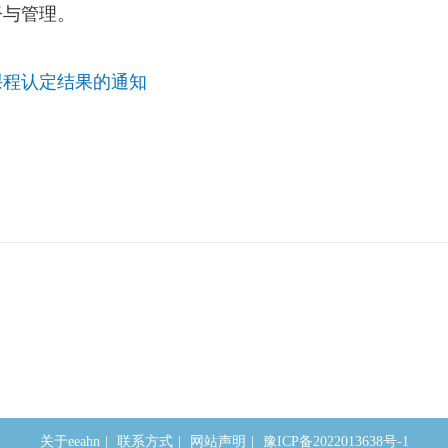
督与管理。
课程认定结果的通知
关于eeahn
|
联系方式
|
网站声明
|
豫ICP备2022013638号-1