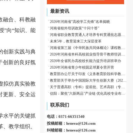
最新资讯
教融合、科教融
2026年河南省“高校学工先锋”名单揭晓
河南省校外培训政策“十问十答”
”向“知识、能
河南省职业教育贯通人才培养专科贯通批志愿填报温馨提示
未来5年，教育迎来三大深层变革
河南省第三届《中华民族共同体概论》课程教学展示活动成功举办
的创新实践与典
2026年河南省本科高校就业指导骨干教师培训班举办
2026年全省民办高校校长能力提升培训班举办
于创新的良好氛
2026年河南省青少年校园足球夏令营开营
教育部办公厅关于印发《义务教育阶段科学教育“做中学”领航行动指南》的通知
教育部关于举办中国国际大学生创新大赛（2026）的通知
虚拟仿真实验教
关于普通高职（专科）提前批、艺术高职（专科）批和体育高职（专科）批征集志愿的通知
信阳：聚焦“六新两品”产业链 优化高校专业布局赋能归雁育才
时更新、安全运
联系我们
学水平的关键抓
电话：0371-66351540
投稿邮箱：heneea@126.com
革、教学组织、
纠错邮箱：heneea@126.com