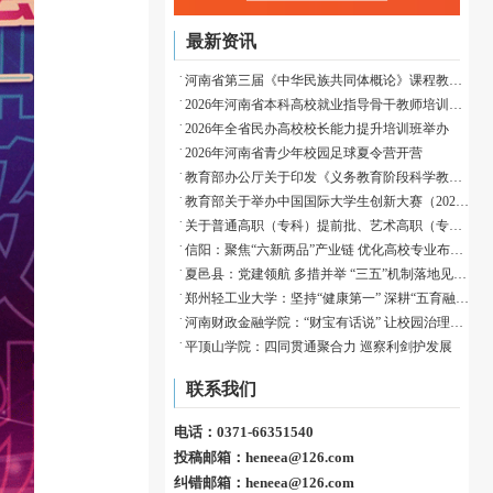
最新资讯
河南省第三届《中华民族共同体概论》课程教学展示活动成功举办
2026年河南省本科高校就业指导骨干教师培训班举办
2026年全省民办高校校长能力提升培训班举办
2026年河南省青少年校园足球夏令营开营
教育部办公厅关于印发《义务教育阶段科学教育“做中学”领航行动指南》的通知
教育部关于举办中国国际大学生创新大赛（2026）的通知
关于普通高职（专科）提前批、艺术高职（专科）批和体育高职（专科）批征集志愿的通知
信阳：聚焦“六新两品”产业链 优化高校专业布局赋能归雁育才
夏邑县：党建领航 多措并举 “三五”机制落地见效织密校园安全防护网
郑州轻工业大学：坚持“健康第一” 深耕“五育融合”
河南财政金融学院：“财宝有话说” 让校园治理有速度、有温度、有深度
平顶山学院：四同贯通聚合力 巡察利剑护发展
联系我们
电话：0371-66351540
投稿邮箱：heneea@126.com
纠错邮箱：heneea@126.com